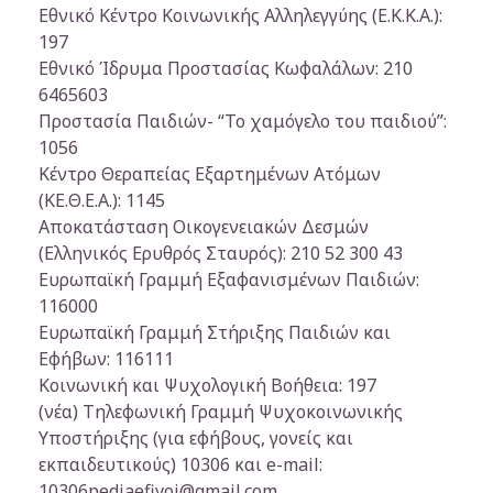
Εθνικό Κέντρο Κοινωνικής Αλληλεγγύης (Ε.Κ.Κ.Α.):
197
Εθνικό Ίδρυμα Προστασίας Κωφαλάλων: 210
6465603
Προστασία Παιδιών- “Το χαμόγελο του παιδιού”:
1056
Κέντρο Θεραπείας Εξαρτημένων Ατόμων
(ΚΕ.Θ.Ε.Α.): 1145
Αποκατάσταση Οικογενειακών Δεσμών
(Ελληνικός Ερυθρός Σταυρός): 210 52 300 43
Ευρωπαϊκή Γραμμή Εξαφανισμένων Παιδιών:
116000
Ευρωπαϊκή Γραμμή Στήριξης Παιδιών και
Εφήβων: 116111
Κοινωνική και Ψυχολογική Βοήθεια: 197
(νέα) Τηλεφωνική Γραμμή Ψυχοκοινωνικής
Υποστήριξης (για εφήβους, γονείς και
εκπαιδευτικούς) 10306 και e-mail:
10306pediaefivoi@gmail.com