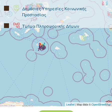
Δημόσιες Υπηρεσίες Κοινωνικής
Προστασίας
Τμήμα Πληροφορικής Δήμων
Κοινωνικά Παντοπωλεία Δήμων Και Δομές
Επισιτιστικής
Αρωγής
Δημόσιες Δομές Υγείας και Κοινωνικά
Φαρμακεία
Πρόγραμμα Βοήθεια στο Σπίτι
Δημόσιες Δομές Εκπαίδευσης
Δημόσια ΚΔΑΠ
Leaflet
| Map data ©
OpenStreetMap
Δημόσια Κέντρα Φιλοξενίας